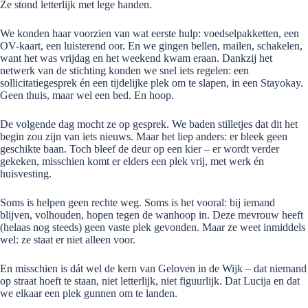
Ze stond letterlijk met lege handen.
We konden haar voorzien van wat eerste hulp: voedselpakketten, een
OV-kaart, een luisterend oor. En we gingen bellen, mailen, schakelen,
want het was vrijdag en het weekend kwam eraan. Dankzij het
netwerk van de stichting konden we snel iets regelen: een
sollicitatiegesprek én een tijdelijke plek om te slapen, in een Stayokay.
Geen thuis, maar wel een bed. En hoop.
De volgende dag mocht ze op gesprek. We baden stilletjes dat dit het
begin zou zijn van iets nieuws. Maar het liep anders: er bleek geen
geschikte baan. Toch bleef de deur op een kier – er wordt verder
gekeken, misschien komt er elders een plek vrij, met werk én
huisvesting.
Soms is helpen geen rechte weg. Soms is het vooral: bij iemand
blijven, volhouden, hopen tegen de wanhoop in. Deze mevrouw heeft
(helaas nog steeds) geen vaste plek gevonden. Maar ze weet inmiddels
wel: ze staat er niet alleen voor.
En misschien is dát wel de kern van Geloven in de Wijk – dat niemand
op straat hoeft te staan, niet letterlijk, niet figuurlijk. Dat Lucija en dat
we elkaar een plek gunnen om te landen.