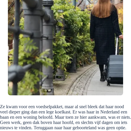
Ze kwam voor een voedselpakket, maar al snel bleek dat haar nood
veel dieper ging dan een lege koelkast. Er was haar in Nederland een
baan en een woning beloofd. Maar toen ze hier aankwam, was er niets.
Geen werk, geen dak boven haar hoofd, en slechts vijf dagen om iets
nieuws te vinden. Teruggaan naar haar geboorteland was geen optie.